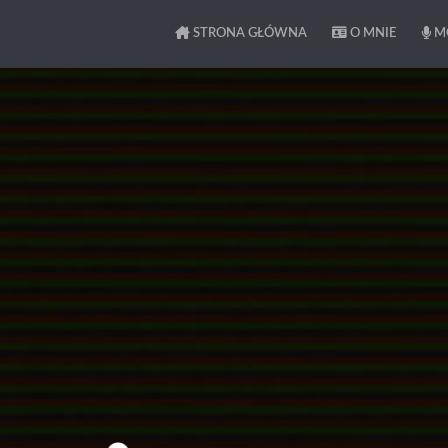
STRONA GŁÓWNA
O MNIE
MO